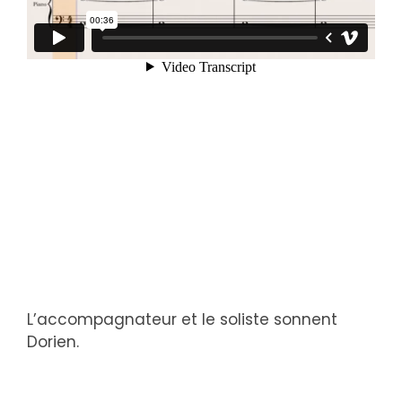
L’accompagnateur et le soliste sonnent
Dorien.