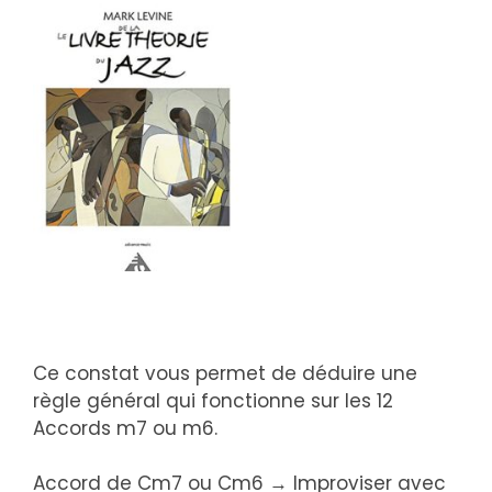
Ce constat vous permet de déduire une
règle général qui fonctionne sur les 12
Accords m7 ou m6.
Accord de Cm7 ou Cm6 → Improviser avec