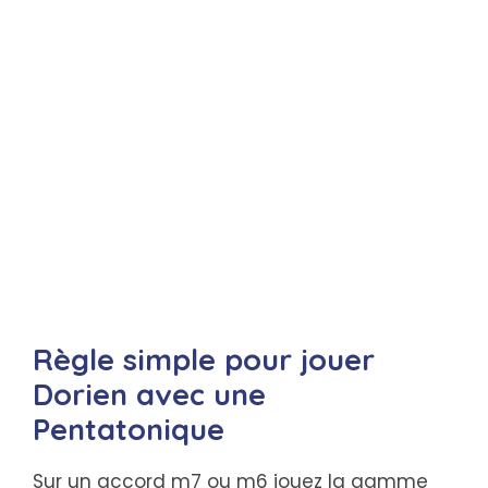
Règle simple pour jouer
Dorien avec une
Pentatonique
Sur un accord m7 ou m6 jouez la gamme