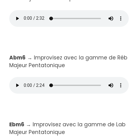
Ab
m
6
→ Improvisez avec la gamme de Réb
Majeur Pentatonique
Eb
m
6
→ Improvisez avec la gamme de Lab
Majeur Pentatonique