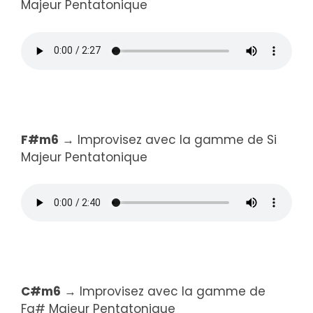
Majeur Pentatonique
F#
m
6
→ Improvisez avec la gamme de Si
Majeur Pentatonique
C#
m
6
→ Improvisez avec la gamme de
Fa# Majeur Pentatonique