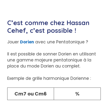
C’est comme chez Hassan
Cehef, c’est possible !
Jouer
Dorien
avec une Pentatonique ?
Il est possible de sonner Dorien en utilisant
une gamme majeure pentatonique à la
place du mode Dorien au complet.
Exemple de grille harmonique Dorienne :
Cm7
ou Cm6
%