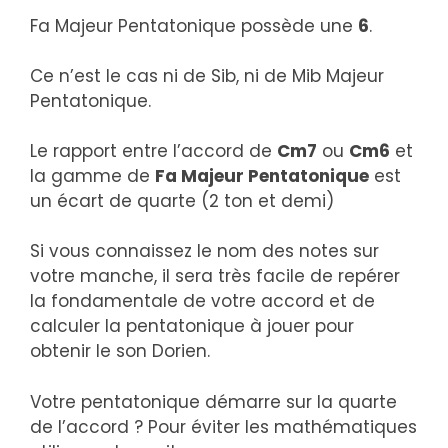
Fa Majeur Pentatonique possède une
6
.
Ce n’est le cas ni de Sib, ni de Mib Majeur
Pentatonique.
Le rapport entre l’accord de
Cm7
ou
Cm6
et
la gamme de
Fa Majeur Pentatonique
est
un écart de quarte (2 ton et demi)
Si vous connaissez le nom des notes sur
votre manche, il sera très facile de repérer
la fondamentale de votre accord et de
calculer la pentatonique à jouer pour
obtenir le son Dorien.
Votre pentatonique démarre sur la quarte
de l’accord ? Pour éviter les mathématiques