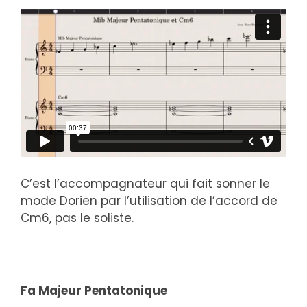
C’est l’accompagnateur qui fait sonner le
mode Dorien par l’utilisation de l’accord de
Cm6, pas le soliste.
Fa Majeur Pentatonique