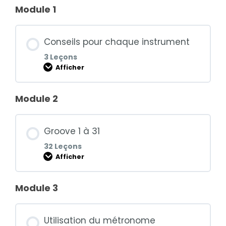
Module 1
Conseils pour chaque instrument
3 Leçons
Afficher
Module 2
Contenu de la Module
0% TERMINÉ
0/3 Etapes
Groove 1 à 31
32 Leçons
Conseils pour la basse
Afficher
Module 3
Conseils pour la batterie
Contenu de la Module
0% TERMINÉ
0/32 Etapes
Utilisation du métronome
Conseils pour la guitare