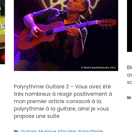
Bl
a
sa
Polyrythmie Guitare 2 – Vous avez été
très nombreux à réagir positivement à
mon premier article consacré à la
polyrythmie à la guitare, ainsi je vous
propose une suite
Catégories
Guitare
,
Musique Africaine
,
Polyrythmie