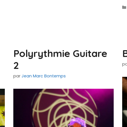
Polyrythmie Guitare
B
2
p
par
Jean Marc Bontemps