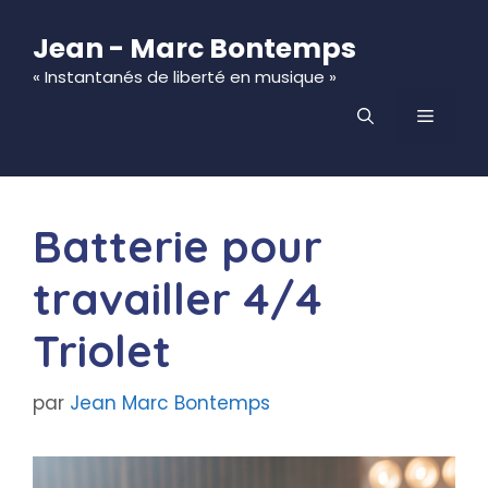
Aller
au
Jean - Marc Bontemps
contenu
« Instantanés de liberté en musique »
MENU
Batterie pour
travailler 4/4
Triolet
par
Jean Marc Bontemps