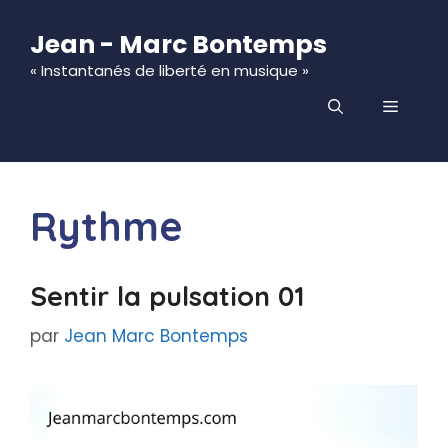
Aller
au
Jean - Marc Bontemps
contenu
« Instantanés de liberté en musique »
MENU
Rythme
Sentir la pulsation 01
par
Jean Marc Bontemps