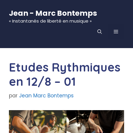
Aller
au
Jean - Marc Bontemps
contenu
« Instantanés de liberté en musique »
MENU
Etudes Rythmiques
en 12/8 – 01
par
Jean Marc Bontemps