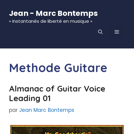
Aller
au
Jean - Marc Bontemps
contenu
« Instantanés de liberté en musique »
MENU
Methode Guitare
Almanac of Guitar Voice
Leading 01
par
Jean Marc Bontemps