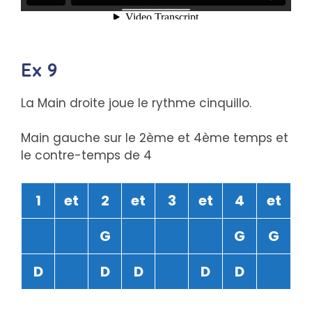
Ex 9
La Main droite joue le rythme cinquillo.
Main gauche sur le 2ème et 4ème temps et
le contre-temps de 4
1
et
2
et
3
et
4
et
G
G
G
D
D
D
D
D