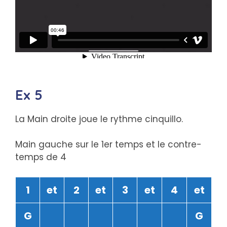
Ex 5
La Main droite joue le rythme cinquillo.
Main gauche sur le 1er temps et le contre-
temps de 4
1
et
2
et
3
et
4
et
G
G