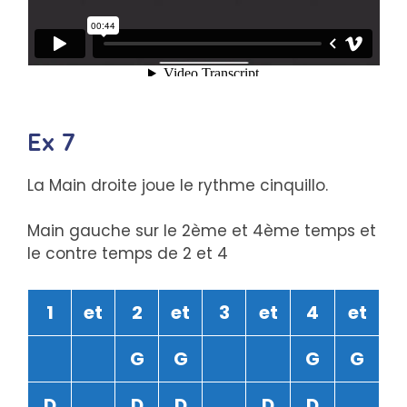
Ex 7
La Main droite joue le rythme cinquillo.
Main gauche sur le 2ème et 4ème temps et
le contre temps de 2 et 4
1
et
2
et
3
et
4
et
G
G
G
G
D
D
D
D
D