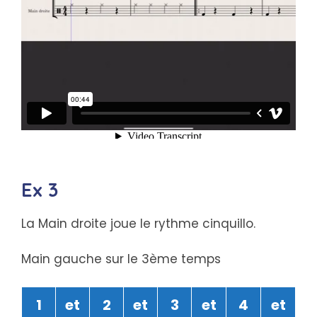
Ex 3
La Main droite joue le rythme cinquillo.
Main gauche sur le 3ème temps
1
et
2
et
3
et
4
et