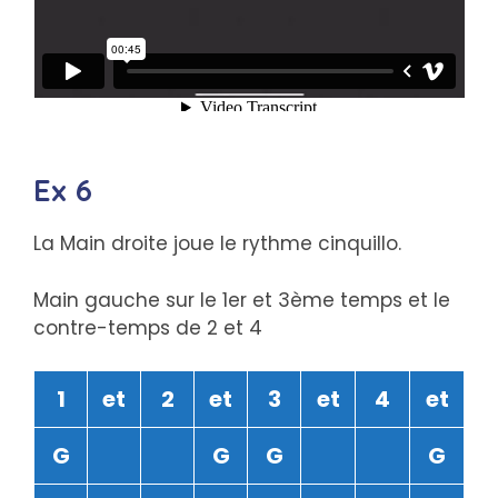
Ex 6
La Main droite joue le rythme cinquillo.
Main gauche sur le 1er et 3ème temps et le
contre-temps de 2 et 4
1
et
2
et
3
et
4
et
G
G
G
G