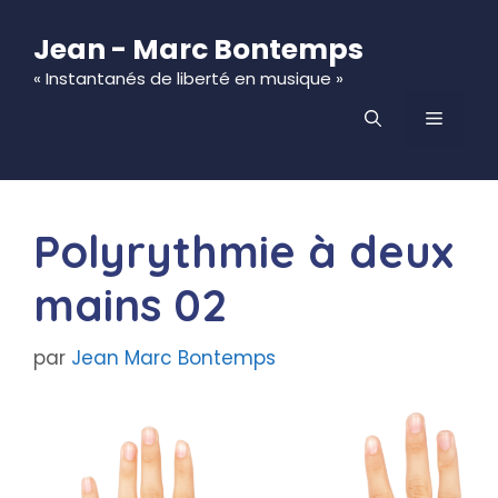
Aller
au
Jean - Marc Bontemps
contenu
« Instantanés de liberté en musique »
MENU
Polyrythmie à deux
mains 02
par
Jean Marc Bontemps