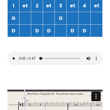
1
et
2
et
3
et
4
et
G
G
D
D
D
D
D