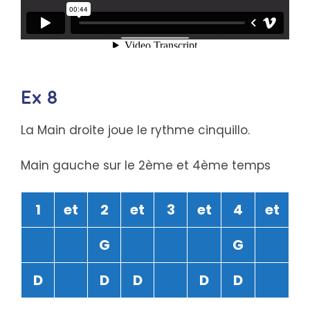
Ex 8
La Main droite joue le rythme cinquillo.
Main gauche sur le 2ème et 4ème temps
1
et
2
et
3
et
4
et
G
G
D
D
D
D
D