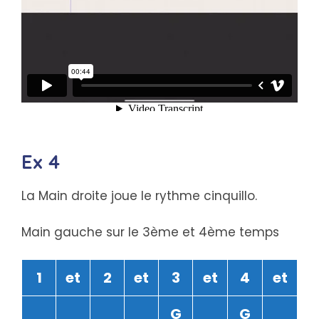
Ex 4
La Main droite joue le rythme cinquillo.
Main gauche sur le 3ème et 4ème temps
1
et
2
et
3
et
4
et
G
G