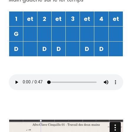
1
et
2
et
3
et
4
et
G
D
D
D
D
D