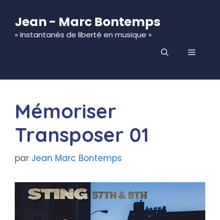
Aller
au
Jean - Marc Bontemps
contenu
« Instantanés de liberté en musique »
MENU
Mémoriser
Transposer 01
par
Jean Marc Bontemps