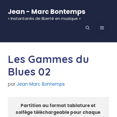
Aller
au
Jean - Marc Bontemps
contenu
« Instantanés de liberté en musique »
MENU
Les Gammes du
Blues 02
par
Jean Marc Bontemps
Partition au format tablature et 
solfège téléchargeable pour chaque 