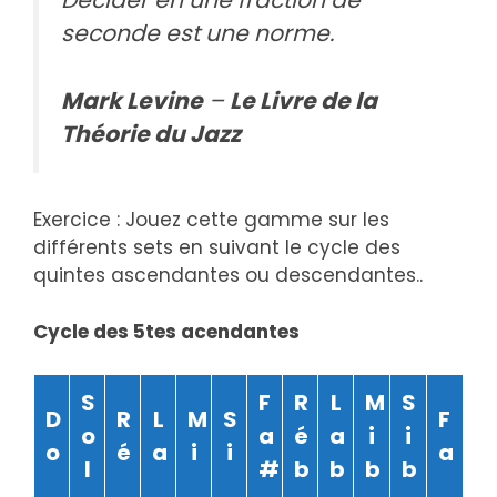
seconde est une norme.
Mark Levine
–
Le Livre de la
Théorie du Jazz
Exercice : Jouez cette gamme sur les
différents sets en suivant le cycle des
quintes ascendantes ou descendantes..
Cycle des 5tes acendantes
S
F
R
L
M
S
D
R
L
M
S
F
o
a
é
a
i
i
o
é
a
i
i
a
l
#
b
b
b
b