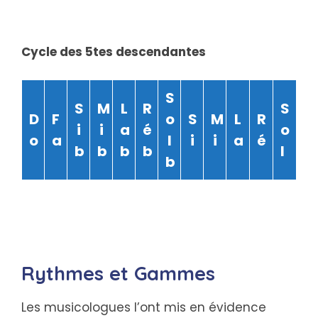
Cycle des 5tes descendantes
S
S
M
L
R
S
D
F
o
S
M
L
R
i
i
a
é
o
o
a
l
i
i
a
é
b
b
b
b
l
b
Rythmes et Gammes
Les musicologues l’ont mis en évidence