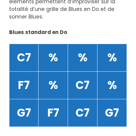
éléments permettent d’improviser sur la
totalité d’une grille de Blues en Do et de
sonner Blues.
Blues standard en Do
C7
%
%
%
F7
%
C7
%
G7
F7
C7
G7