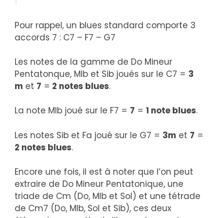
Pour rappel, un blues standard comporte 3
accords 7 : C7 – F7 – G7
Les notes de la gamme de Do Mineur
Pentatonque, MIb et Sib joués sur le C7 =
3
m
et
7
=
2 notes blues
.
La note MIb joué sur le F7 =
7
=
1 note blues
.
Les notes Sib et Fa joué sur le G7 =
3m
et
7
=
2 notes blues
.
Encore une fois, il est à noter que l’on peut
extraire de Do Mineur Pentatonique, une
triade de Cm (Do, MIb et Sol) et une tétrade
de Cm7 (Do, MIb, Sol et Sib), ces deux