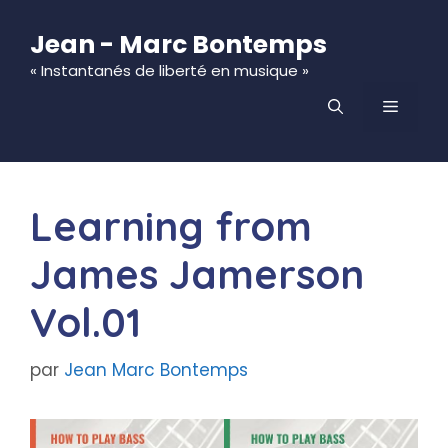
Aller
au
Jean - Marc Bontemps
contenu
« Instantanés de liberté en musique »
MENU
Learning from
James Jamerson
Vol.01
par
Jean Marc Bontemps