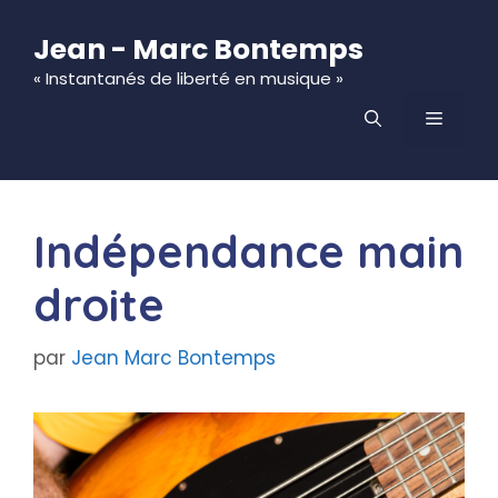
Aller
au
Jean - Marc Bontemps
contenu
« Instantanés de liberté en musique »
MENU
Indépendance main
droite
par
Jean Marc Bontemps